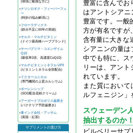
豊富に含んでお
(環境に敏感な方に)
ナツシロギク・フィーバーフュ
はアントシアニ
ー
(時折の悩み解消に)
豊富です。一般
フローラディクス
方が有名ですが
(鉄分不足に60年の実績)
サルス・マルチビタミン
含有量に大きな
(ドイツ最高峰ハーブブランド)
シアニンの量は
ヤーバプリマ・コエンザイム
Q10
中でも特に、ス
(吸収率2倍、高濃度CoQ10)
マルチビタミンミネラル UPX
リーは、アント
(ビタミンミネラル全部配合)
れています。
ドクターユニカル
(専門機関の上質カルシウム)
また質において
ポーレンシップ
ルフェニジン」
(SOD配合花粉クリーム)
アーガードプロポリス歯磨き
(バクテリア予防歯磨き)
スウェーデン
東インド会社・アッサム
(英国・紅茶)
抽出するのか
サプリメントの選び方
ビルベリーサプ