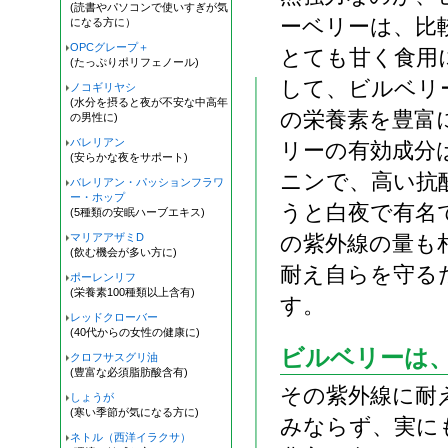
(読書やパソコンで使いすぎが気
ーベリーは、比
になる方に）
OPCグレープ＋
とても甘く食用
(たっぷりポリフェノール)
して、ビルベリ
ノコギリヤシ
(水分を摂ると夜が不安な中高年
の栄養素を豊富
の男性に)
バレリアン
リーの有効成分
(安らかな夜をサポート)
ニンで、高い抗
バレリアン・パッションフラワ
ー・ホップ
うと白夜で有名
(5種類の安眠ハーブエキス)
マリアアザミD
の紫外線の量も
(飲む機会が多い方に)
耐え自らを守る
ポーレンリフ
(栄養素100種類以上含有)
す。
レッドクローバー
(40代からの女性の健康に)
ビルベリーは
クロフサスグリ油
(豊富な必須脂肪酸含有)
その紫外線に耐
しょうが
(寒い季節が気になる方に)
みならず、実に
ネトル（西洋イラクサ）