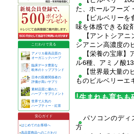
た、ホールフーズ
【ビルベリーを
味を体感できる錠
【アントシアニ
シアニン高濃度の
こだわりで見る
【栄養の宝庫】
アメリカ最高品質の
オーガニックハーブ
ル6種、アミノ酸1
臨床データ豊富な
欧米のトップブランド
【世界最大量の
日本の医療関係者の
ものビルベリーエ
評価が高いサプリ
素材品質に優れた
ハーブ・サプリメント
生まれも育ちも
世界で人気の
す
ハーブティー・紅茶
安心ガイド
パソコンのディ
はじめてのお客様へ
方
高品質商品へのこだわり