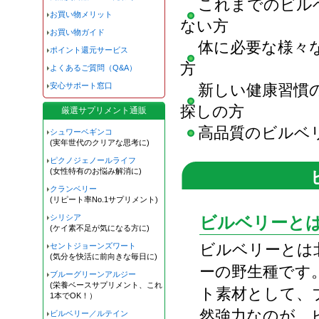
これまでのビル
お買い物メリット
ない方
お買い物ガイド
体に必要な様々
ポイント還元サービス
方
よくあるご質問（Q&A）
安心サポート窓口
新しい健康習慣
探しの方
厳選サプリメント通販
高品質のビルベ
シュワーベギンコ
(実年世代のクリアな思考に)
ピクノジェノールライフ
(女性特有のお悩み解消に)
クランベリー
(リピート率No.1サプリメント)
シリシア
ビルベリーと
(ケイ素不足が気になる方に)
ビルベリーとは
セントジョーンズワート
(気分を快活に前向きな毎日に)
ーの野生種です
ブルーグリーンアルジー
(栄養ベースサプリメント、これ
ト素材として、
1本でOK！）
然強力なのが、
ビルベリー／ルテイン