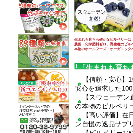
生まれも育ちも確かなビルベリーは
農薬・化学肥料ゼロ、野生種のビルベ
本物のホールフーズ・オーガニック
「生まれも育ち
【信頼・安心】
安心を追求した10
【スウェーデン
の本物のビルベリ
【高い評価】
在
ン自慢の逸品サプ
【ビルベリー10