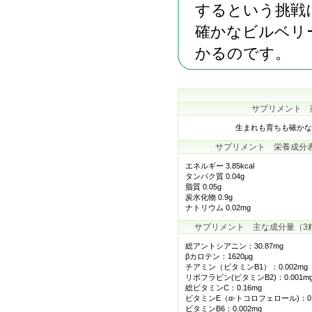
するという挑戦
確かなビルベリ
かるのです。
サプリメント 
生まれも育ちも確かな
サプリメント 栄養成分
エネルギー 3.85kcal
タンパク質 0.04g
脂質 0.05g
炭水化物 0.9g
ナトリウム 0.02mg
サプリメント 主な成分量（3粒（
総アントシアニン：30.87mg
βカロテン：1620μg
チアミン（ビタミンB1）：0.002mg
リボフラビン(ビタミンB2)：0.001m
総ビタミンC：0.16mg
ビタミンE（α-トコロフェロール)：0.
ビタミンB6：0.002mg