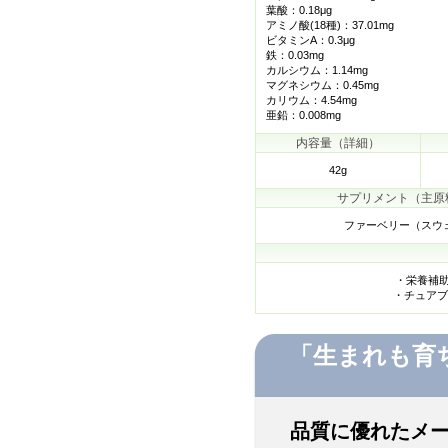
葉酸：0.18μg
アミノ酸(18種)：37.01mg
ビタミンA：0.3μg
鉄：0.03mg
カルシウム：1.14mg
マグネシウム：0.45mg
カリウム：4.54mg
亜鉛：0.008mg
内容量（詳細）
42g
サプリメント（主原
ファーベリー（スウ
・栄養補助
・チュアブ
「生まれも育
品質に優れたメ