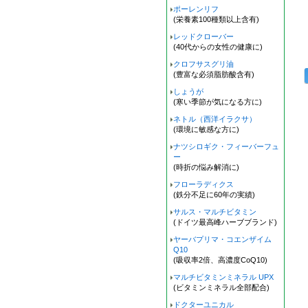
ポーレンリフ
(栄養素100種類以上含有)
レッドクローバー
(40代からの女性の健康に)
クロフサスグリ油
(豊富な必須脂肪酸含有)
しょうが
(寒い季節が気になる方に)
ネトル（西洋イラクサ）
(環境に敏感な方に)
ナツシロギク・フィーバーフュ
ー
(時折の悩み解消に)
フローラディクス
(鉄分不足に60年の実績)
サルス・マルチビタミン
(ドイツ最高峰ハーブブランド)
ヤーバプリマ・コエンザイム
Q10
(吸収率2倍、高濃度CoQ10)
マルチビタミンミネラル UPX
(ビタミンミネラル全部配合)
ドクターユニカル