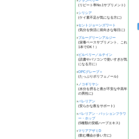
クランベリー
(リピート率No.1サプリメント)
シリシア
(ケイ素不足が気になる方に)
セントジョーンズワート
(気分を快活に前向きな毎日に)
ブルーグリーンアルジー
(栄養ベースサプリメント、これ
1本でOK！）
ビルベリー／ルテイン
(読書やパソコンで使いすぎが気
になる方に）
OPCグレープ＋
(たっぷりポリフェノール)
ノコギリヤシ
(水分を摂ると夜が不安な中高年
の男性に)
バレリアン
(安らかな夜をサポート)
バレリアン・パッションフラワ
ー・ホップ
(5種類の安眠ハーブエキス)
マリアアザミD
(飲む機会が多い方に)