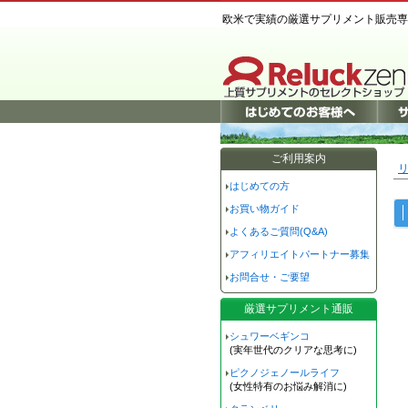
欧米で実績の厳選サプリメント販売専
ご利用案内
リ
はじめての方
お買い物ガイド
よくあるご質問(Q&A)
アフィリエイトパートナー募集
お問合せ・ご要望
厳選サプリメント通販
シュワーベギンコ
(実年世代のクリアな思考に)
ピクノジェノールライフ
(女性特有のお悩み解消に)