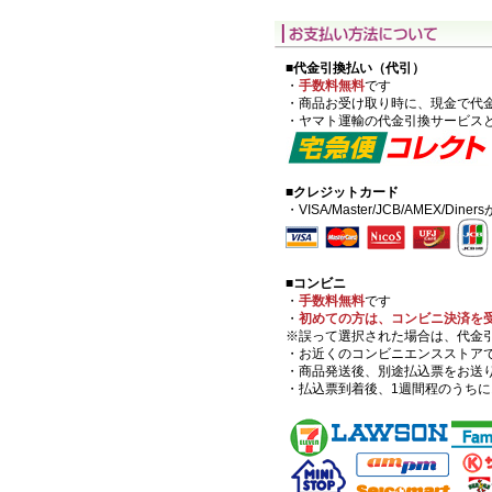
■代金引換払い（代引）
・
手数料無料
です
・商品お受け取り時に、現金で代
・ヤマト運輸の代金引換サービス
■クレジットカード
・VISA/Master/JCB/AMEX/Di
■コンビニ
・
手数料無料
です
・
初めての方は、コンビニ決済を
※誤って選択された場合は、代金
・お近くのコンビニエンスストア
・商品発送後、別途払込票をお送
・払込票到着後、1週間程のうち