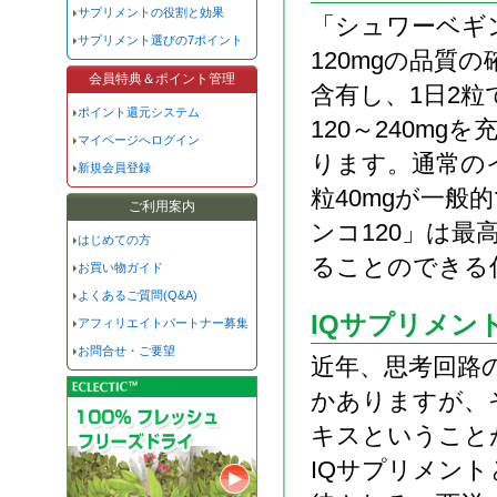
サプリメントの役割と効果
「シュワーベギン
サプリメント選びの7ポイント
120mgの品質
会員特典＆ポイント管理
含有し、1日2粒
ポイント還元システム
120～240m
マイページへログイン
ります。通常の
新規会員登録
粒40mgが一般
ご利用案内
ンコ120」は
はじめての方
ることのできる
お買い物ガイド
よくあるご質問(Q&A)
IQサプリメン
アフィリエイトパートナー募集
お問合せ・ご要望
近年、
思考回路
かありますが、
キスということ
IQサプリメン