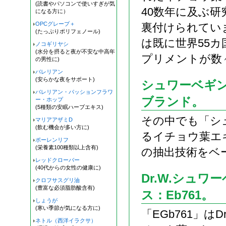
(読書やパソコンで使いすぎが気
40数年に及ぶ
になる方に）
OPCグレープ＋
裏付けられてい
(たっぷりポリフェノール)
は既に世界55
ノコギリヤシ
(水分を摂ると夜が不安な中高年
プリメントが数
の男性に)
バレリアン
(安らかな夜をサポート)
シュワーベギ
バレリアン・パッションフラワ
ブランド。
ー・ホップ
(5種類の安眠ハーブエキス)
その中でも「シ
マリアアザミD
(飲む機会が多い方に)
るイチョウ葉エキ
ポーレンリフ
(栄養素100種類以上含有)
の抽出技術をベ
レッドクローバー
(40代からの女性の健康に)
Dr.W.シュ
クロフサスグリ油
(豊富な必須脂肪酸含有)
ス：Eb761。
しょうが
(寒い季節が気になる方に)
「EGb761」
ネトル（西洋イラクサ）