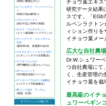
チョウ葉エキス
(環境に敏感な方に)
ナツシロギク・フィーバーフュ
研究データ結果
ー
(時折の悩み解消に)
スです。「EGb
フローラディクス
ルペンラクトン
(鉄分不足に60年の実績)
サルス・マルチビタミン
ィション作りを
(ドイツ最高峰ハーブブランド)
イチョウ葉メー
ヤーバプリマ・コエンザイム
Q10
(吸収率2倍、高濃度CoQ10)
広大な自社農
マルチビタミンミネラル UPX
(ビタミンミネラル全部配合)
Dr.W.シュワ
ドクターユニカル
(専門機関の上質カルシウム)
つ自社農場にて
ポーレンシップ
く、生産管理の
(SOD配合花粉クリーム)
アーガードプロポリス歯磨き
イチョウ葉を栽
(バクテリア予防歯磨き)
東インド会社・アッサム
最高級のイチ
(英国・紅茶)
ュワーベギンコ
サプリメントの選び方