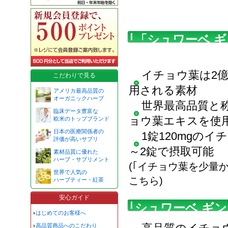
「シュワーベ ギ
長
イチョウ葉は2億
こだわりで見る
用される素材
アメリカ最高品質の
オーガニックハーブ
世界最高品質と称
臨床データ豊富な
ョウ葉エキスを使
欧米のトップブランド
日本の医療関係者の
1錠120mgのイ
評価が高いサプリ
～2錠で摂取可能
素材品質に優れた
ハーブ・サプリメント
(｢イチョウ葉を少量
世界で人気の
こちら)
ハーブティー・紅茶
安心ガイド
シュワーベ ギン
はじめてのお客様へ
高品質商品へのこだわり