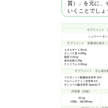
質）」を元に、
いくことでしょ
サプリメント 
シュワーベ ギンコ
サプリメント 栄養成分表示（1
エネルギー 1.3kcal
タンパク質 0.006g
脂質 0.012g
炭水化物 0.29g
ナトリウム 0.05mg
サプリメント 主な成分量（
フラボノイド配糖体含有率 24％
テルペンラクトン含有率 6％
ギンコール酸含有率 5ppm以下
内容量（詳細）
20.1g
（60粒、1粒335mg）