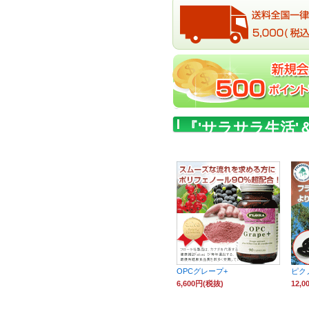
『'サラサラ生活
こんな商品もお薦
OPCグレープ+
ピク
6,600円(税抜)
12,