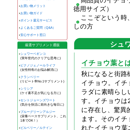
高品質のイチョ
お買い物メリット
徳用サイズ）
お買い物ガイド
ここぞという時
ポイント還元サービス
しの方
よくあるご質問（Q&A）
安心サポート窓口
シュワ
厳選サプリメント通販
シュワーベギンコ
(実年世代のクリアな思考に)
イチョウ葉と
ピクノジェノールライフ
(女性特有のお悩み解消に)
秋になると街路
クランベリー
イチョウ。イチ
(リピート率No.1サプリメント)
シリシア
ラダに素晴らし
(ケイ素不足が気になる方に)
す。イチョウは
セントジョーンズワート
(気分を快活に前向きな毎日に)
に存在し、驚異
ブルーグリーンアルジー
(栄養ベースサプリメント、これ
ます。そのイチ
1本でOK！）
れたイチョウ葉
ビルベリー／ルテイン