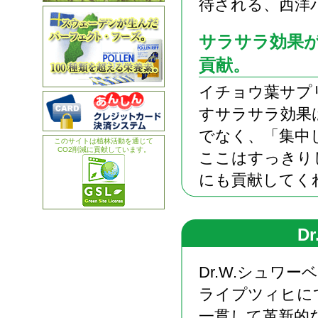
待される、西洋
サラサラ効果
貢献。
イチョウ葉サプ
すサラサラ効果
でなく、「集中
このサイトは植林活動を通じて
CO2削減に貢献しています。
ここはすっきり
にも貢献してく
D
Dr.W.シュワー
ライプツィヒに
一貫して革新的