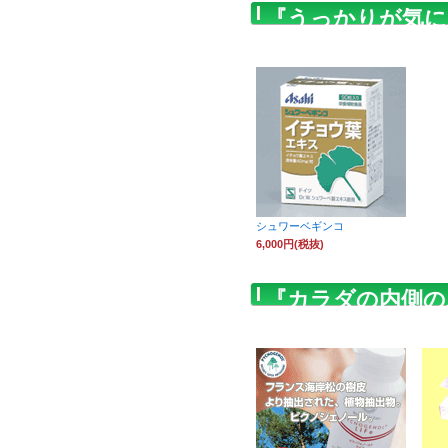
『うっかりが気に
ております
シュワーベギンコ
6,000円(税抜)
『カラダの内側の
商品もお薦めして