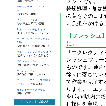
メントです。
(環境に敏感な方に)
ナツシロギク・フィーバーフュ
乾燥処理・加熱
ー
(時折の悩み解消に)
の葉をそのまま
フローラディクス
に負担をかける
(鉄分不足に60年の実績)
サルス・マルチビタミン
(ドイツ最高峰ハーブブランド)
【フレッシュ
ヤーバプリマ・コエンザイム
に。
Q10
(吸収率2倍、高濃度CoQ10)
「エクレクティ
マルチビタミンミネラル UPX
(ビタミンミネラル全部配合)
レッシュフリー
ドクターユニカル
(専門機関の上質カルシウム)
ものです。通常
ポーレンシップ
徐々に落ちてい
(SOD配合花粉クリーム)
アーガードプロポリス歯磨き
で作業を完了す
(バクテリア予防歯磨き)
ります。「エク
東インド会社・アッサム
(英国・紅茶)
を6時間以内に
サプリメントの選び方
程技術を実現し