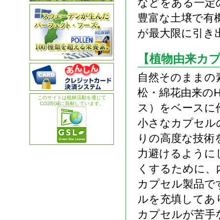
などをある一定
豊富な土壌で有
が最大限に引き
【植物由来カ
自然そのままの
松・綿花由来の
このサイトは植林活動を通じて
CO2削減に貢献しています。
ス）をベースに
小さなカプセル
りの高度な技術
力避けるように
くするために、
カプセル製品で
ルを充填してあ
カプセルが苦手