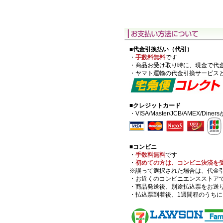
■代金引換払い（代引）
・
手数料無料
です
・商品お受け取り時に、現金で代
・ヤマト運輸の代金引換サービス
■クレジットカード
・VISA/Master/JCB/AMEX/Di
■コンビニ
・
手数料無料
です
・
初めての方は、コンビニ決済を
※誤って選択された場合は、代金
・お近くのコンビニエンスストア
・商品発送後、別途払込票をお送
・払込票到着後、1週間程のうち