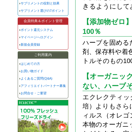
サプリメントの役割と効果
きるようにして
サプリメント選びの7ポイント
【添加物ゼロ
会員特典＆ポイント管理
100％
ポイント還元システム
マイページへログイン
ハーブを固める
新規会員登録
剤、保存料や着
ご利用案内
トルそのもの1
はじめての方
お買い物ガイド
【オーガニッ
よくあるご質問(Q&A)
ない、ハーブ
アフィリエイトパートナー募集
お問合せ・ご要望
エクレクティッ
培）よりもさら
ィルス（オレゴ
本物のオーガニ