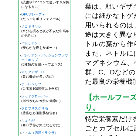
(読書やパソコンで使いすぎが気
葉は、粗いギザ
になる方に）
には細かなトゲ
OPCグレープ＋
(たっぷりポリフェノール)
用いられるのは
ノコギリヤシ
(水分を摂ると夜が不安な中高年
途は大きく異な
の男性に)
トルの葉から作
バレリアン
(安らかな夜をサポート)
また、ネトルに
バレリアン・パッションフラワ
ー・ホップ
マグネシウム、
(5種類の安眠ハーブエキス)
群、C、Dなど
マリアアザミD
(飲む機会が多い方に)
た最良の栄養機
ポーレンリフ
(栄養素100種類以上含有)
【ホールフー
レッドクローバー
(40代からの女性の健康に)
り。
クロフサスグリ油
(豊富な必須脂肪酸含有)
特定栄養素だけ
しょうが
(寒い季節が気になる方に)
ごとカプセルに
ネトル（西洋イラクサ）