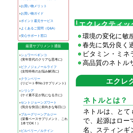
お買い物メリット
お買い物ガイド
ポイント還元サービス
エクレクティッ
よくあるご質問（Q&A）
環境の変化に敏
安心サポート窓口
春先に気分良く
厳選サプリメント通販
ビタミン・ミネ
シュワーベギンコ
(実年世代のクリアな思考に)
高品質のネトル
ピクノジェノールライフ
(女性特有のお悩み解消に)
クランベリー
エクレ
(リピート率No.1サプリメント)
シリシア
(ケイ素不足が気になる方に)
ネトルとは？
セントジョーンズワート
(気分を快活に前向きな毎日に)
ネトルは、とて
ブルーグリーンアルジー
(栄養ベースサプリメント、これ
で、起源はロー
1本でOK！）
名、スティンギ
ビルベリー／ルテイン