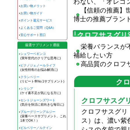
わない、「オレゴ
お買い物メリット
【信頼の推薦】
お買い物ガイド
博士の推薦ブラン
ポイント還元サービス
よくあるご質問（Q&A）
クロフサスグリ
安心サポート窓口
厳選サプリメント通販
栄養バランスが
補給したい方
シュワーベギンコ
(実年世代のクリアな思考に)
高品質のクロフ
ピクノジェノールライフ
(女性特有のお悩み解消に)
クランベリー
ク
(リピート率No.1サプリメント)
シリシア
(ケイ素不足が気になる方に)
クロフサスグ
セントジョーンズワート
(気分を快活に前向きな毎日に)
クロフサスグリ
ブルーグリーンアルジー
(栄養ベースサプリメント、これ
ス）は、濃い紫
1本でOK！）
ビルベリー／ルテイン
シスの名前で親