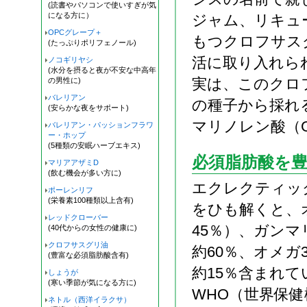
(読書やパソコンで使いすぎが気
になる方に）
ジャム、リキュ
OPCグレープ＋
もつクロフサス
(たっぷりポリフェノール)
活に取り入れら
ノコギリヤシ
(水分を摂ると夜が不安な中高年
実は、このクロ
の男性に)
バレリアン
の種子から採れ
(安らかな夜をサポート)
マリノレン酸（
バレリアン・パッションフラワ
ー・ホップ
(5種類の安眠ハーブエキス)
必須脂肪酸を
マリアアザミD
(飲む機会が多い方に)
エクレクティッ
ポーレンリフ
(栄養素100種類以上含有)
をひも解くと、
レッドクローバー
45％）、ガンマ
(40代からの女性の健康に)
クロフサスグリ油
約60％、オメ
(豊富な必須脂肪酸含有)
約15％含まれ
しょうが
(寒い季節が気になる方に)
WHO（世界保
ネトル（西洋イラクサ）