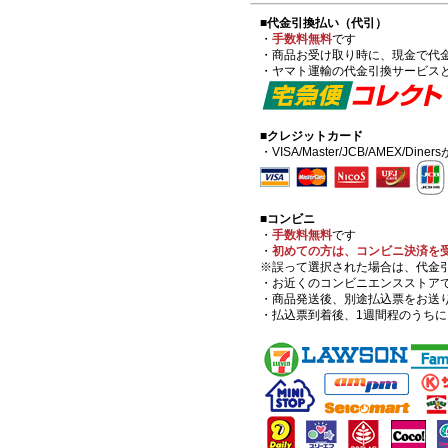
■代金引換払い（代引）
・
手数料無料
です
・商品お受け取り時に、現金で代
・ヤマト運輸の代金引換サービス
■クレジットカード
・VISA/Master/JCB/AMEX/Di
■コンビニ
・
手数料無料
です
・
初めての方は、コンビニ決済を
※誤って選択された場合は、代金
・お近くのコンビニエンスストア
・商品発送後、別途払込票をお送
・払込票到着後、1週間程のうち