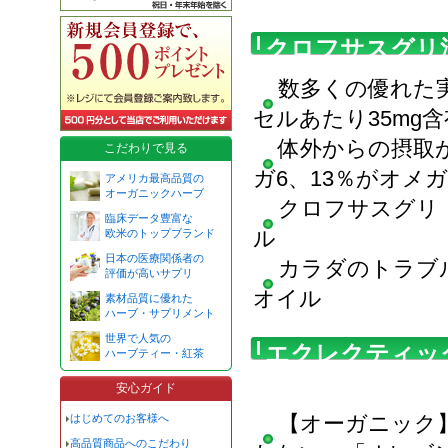
クロフサスグリ
数多くの優れた
セルあたり35mg含
体外からの摂取
こだわりで見る
ガ6、13％がオメガ
アメリカ最高品質の
オーガニックハーブ
クロフサスグリ
臨床データ豊富な
ル
欧米のトップブランド
日本の医療関係者の
カラダのトラブ
評価が高いサプリ
オイル
素材品質に優れた
ハーブ・サプリメント
世界で人気の
エクレクティッ
ハーブティー・紅茶
せず
安心ガイド
【オーガニック
はじめてのお客様へ
高品質商品へのこだわり