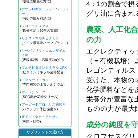
(環境に敏感な方に)
4：1の割合で
ナツシロギク・フィーバーフュ
グリ油に含まれ
ー
(時折の悩み解消に)
フローラディクス
農薬、人工化
(鉄分不足に60年の実績)
の力
サルス・マルチビタミン
(ドイツ最高峰ハーブブランド)
エクレクティッ
ヤーバプリマ・コエンザイム
Q10
（＝有機栽培）
(吸収率2倍、高濃度CoQ10)
マルチビタミンミネラル UPX
レゴンティルス
(ビタミンミネラル全部配合)
受けた、本物の
ドクターユニカル
(専門機関の上質カルシウム)
化学肥料などを
ポーレンシップ
(SOD配合花粉クリーム)
栄養分が豊富な
アーガードプロポリス歯磨き
ものの力が最大
(バクテリア予防歯磨き)
東インド会社・アッサム
(英国・紅茶)
成分の純度を
サプリメントの選び方
クロフサスグリ